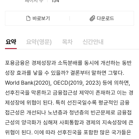
페이지 수
154
바로보기
다운로드
요약
요약(영문)
목차
신간안내
포용금융은 경제성장과 소득분배를 동시에 개선하는 동반
성장 효과를 낳을 수 있을까? 결론부터 말하면 그렇다.
World Bank(2020), OECD(2019, 2023) 등에 의하면,
선후진국을 막론하고 금융접근성 제약이 존재하고 이는 경
제성장에 위협이 된다. 특히 선진국일수록 평균적인 금융
접근성은 개선되나 노년층과 청년층의 빈곤문제로 금융접
근성의 양극화가 심해져 사회통합과 경제의 지속성장에 큰
위협이 된다. 이에 따라 선후진국을 포함한 많은 국가들은